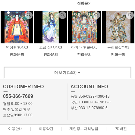
전화문의
명성황후/4X3
고급 선녀/4X3
아미타 후불/4X3
동진보살/4X3
전화문의
전화문의
전화문의
전화문의
더보기
(
1
/
52
)
+
CUSTOMER INFO
ACCOUNT INFO
ㅡ
ㅡ
055-366-7669
농협 356-0929-4396-13
국민 103001-04-198128
평일 9::00 ~ 18:00
부산 033-12-078990-5
매주 일요일 휴무
토요일9:00~17:00
이용안내
이용약관
개인정보처리방침
PC버전