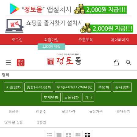
로그인
회원가입
주문조회
마이페이지
2,000원 적립
탱화
사찰탱화
종합(무속)탱화
무속(4X3/3X2/4X4등)
족탱화
실사탱화
부채탱화
글문탱화
기타
최신순
리뷰수
낮은가격
높은가격
판매순위
많이 본 상품
상품명