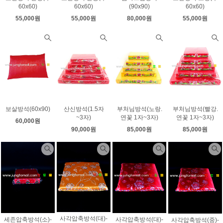
60x60)
60x60)
(90x90)
60x60)
55,000원
55,000원
80,000원
55,000원
보살방석(60x90)
산신방석(1.5자
부처님방석(노랑.
부처님방석(빨강.
~3자)
연꽃 1자~3자)
연꽃 1자~3자)
60,000원
90,000원
85,000원
85,000원
사각압축방석(대)-
세존압축방석(소)-
사각압축방석(대)-
사각압축방석(중)-