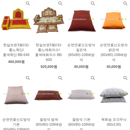
한실보료3봉(대)-
한실보료5봉(대)-
순면연꽃신도방석
순면연꽃신도방석
황노목단/
황노매화자수/
짙은색
밝은색
홍색목단 BB-646
홍색매화자수 BB-
(60x90)-108배방
(60x90)-108배방
600
석
석
460,000원
920,000원
40,000원
40,000원
순면연꽃신도방석
절방석 밤색
절방석 기본
목화솜 조각무늬
기본
(60x90)-108배방
(60x90)-108배방
(80x130)
(60x90)-108배방
석
석