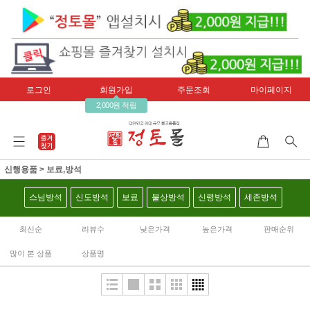
로그인
회원가입
주문조회
마이페이지
2,000원 적립
신행용품
>
보료,방석
스님방석
신도방석
보료
불상방석
신령방석
세존방석
최신순
리뷰수
낮은가격
높은가격
판매순위
많이 본 상품
상품명