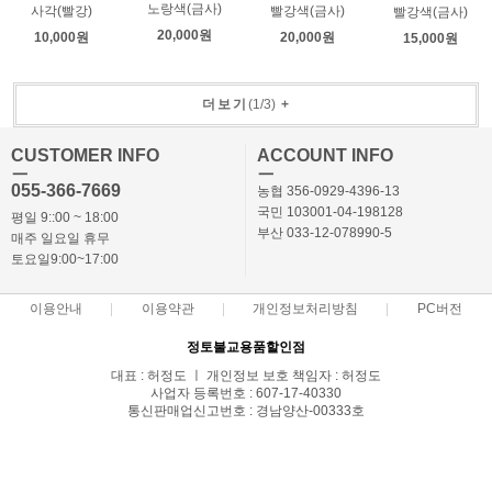
노랑색(금사)
사각(빨강)
빨강색(금사)
빨강색(금사)
20,000원
10,000원
20,000원
15,000원
더보기
(
1
/
3
)
+
CUSTOMER INFO
ACCOUNT INFO
ㅡ
ㅡ
055-366-7669
농협 356-0929-4396-13
국민 103001-04-198128
평일 9::00 ~ 18:00
부산 033-12-078990-5
매주 일요일 휴무
토요일9:00~17:00
이용안내
이용약관
개인정보처리방침
PC버전
정토불교용품할인점
대표 : 허정도 ㅣ 개인정보 보호 책임자 : 허정도
사업자 등록번호 : 607-17-40330
통신판매업신고번호 : 경남양산-00333호
전화 : 055-366-7669,010-3869-7668 ㅣ 팩스 : 055-366-7662
주소 : 경상남도 양산시 북부동 686-2
COPYRIGHT(C)정토몰 ALL RIGHTS RESERVED.