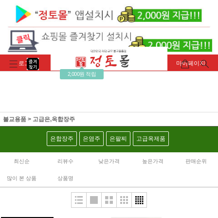
로그인
회원가입
주문조회
마이페이지
2,000원 적립
불교용품
>
고급은,옥합장주
은합장주
은염주
은팔찌
고급옥제품
최신순
리뷰수
낮은가격
높은가격
판매순위
많이 본 상품
상품명