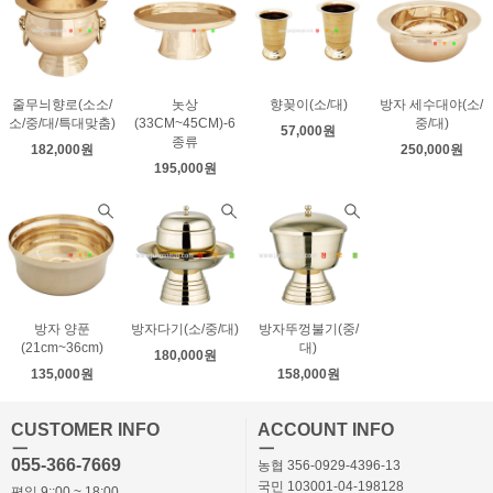
줄무늬향로(소소/
놋상
향꽂이(소/대)
방자 세수대야(소/
소/중/대/특대맞춤)
(33CM~45CM)-6
중/대)
57,000원
종류
182,000원
250,000원
195,000원
방자 양푼
방자다기(소/중/대)
방자뚜껑불기(중/
(21cm~36cm)
대)
180,000원
135,000원
158,000원
CUSTOMER INFO
ACCOUNT INFO
ㅡ
ㅡ
055-366-7669
농협 356-0929-4396-13
국민 103001-04-198128
평일 9::00 ~ 18:00