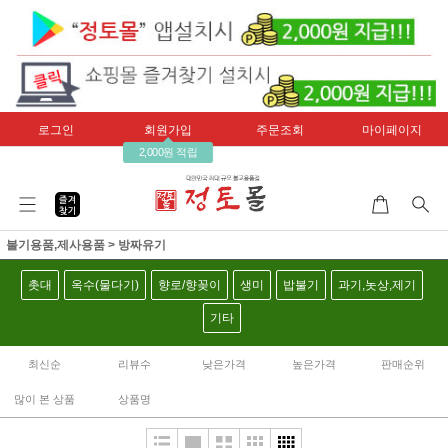
로그인
회원가입
주문조회
마이페이지
2,000원 적립
불기용품,제사용품
>
방짜유기
촛대
옥수(물다기)
향로/향꽂이
생미
밥불기
과기,놋상,제기
기타
최신순
리뷰수
낮은가격
높은가격
판매순위
많이 본 상품
상품명