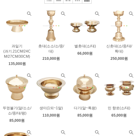
과일기
촛대(소소/소/중/
별촛대(소/대)
신촛대(소/중/대/
(과기.21CM/24C
대)
특대)
66,000원
M/27CM/30CM)
210,000원
250,000원
135,000원
뚜껑불기(알/소소/
생미(1되~1말)
다기(알~특왕)
민 향로(소/대)
소/중/대/왕)
110,000원
85,000원
65,000원
85,000원