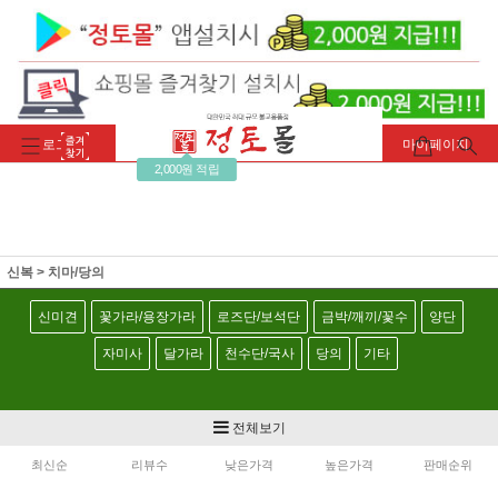
로그인
회원가입
주문조회
마이페이지
2,000원 적립
신복
>
치마/당의
신미견
꽃가라/용장가라
로즈단/보석단
금박/깨끼/꽃수
양단
자미사
달가라
천수단/국사
당의
기타
전체보기
최신순
리뷰수
낮은가격
높은가격
판매순위