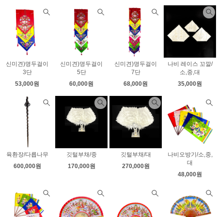
신미견)명두걸이
신미견)명두걸이
신미견)명두걸이
나비 레이스 꼬깔/
3단
5단
7단
소,중,대
53,000원
60,000원
68,000원
35,000원
육환장/다릅나무
깃털부채/중
깃털부채/대
나비오방기/소,중,
대
600,000원
170,000원
270,000원
48,000원