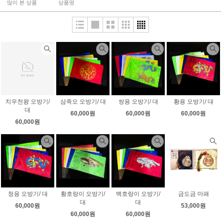
많이 본 상품
상품명
치우천왕 오방기/
삼족오 오방기/ 대
쌍용 오방기/ 대
황용 오방기/ 대
대
60,000원
60,000원
60,000원
60,000원
청용 오방기/ 대
황호랑이 오방기/
백호랑이 오방기/
금도금 마패
대
대
60,000원
53,000원
60,000원
60,000원