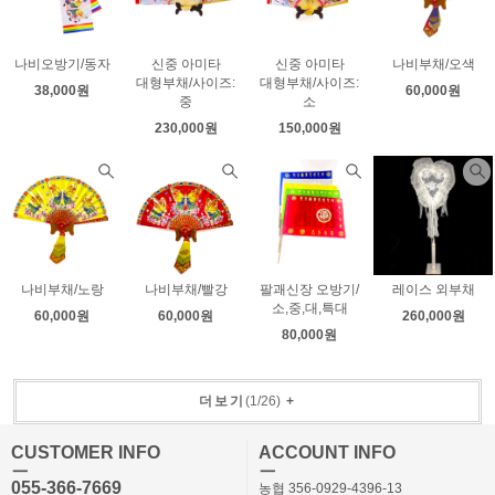
나비오방기/동자
신중 아미타
신중 아미타
나비부채/오색
대형부채/사이즈:
대형부채/사이즈:
38,000원
60,000원
중
소
230,000원
150,000원
나비부채/노랑
나비부채/빨강
팔괘신장 오방기/
레이스 외부채
소,중,대,특대
60,000원
60,000원
260,000원
80,000원
더보기
(
1
/
26
)
+
CUSTOMER INFO
ACCOUNT INFO
ㅡ
ㅡ
055-366-7669
농협 356-0929-4396-13