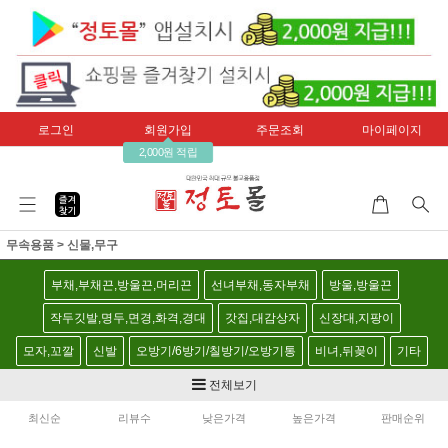
로그인
회원가입
주문조회
마이페이지
2,000원 적립
무속용품
>
신물,무구
부채,부채끈,방울끈,머리끈
선녀부채,동자부채
방울,방울끈
작두깃발,명두,면경,화격,경대
갓집,대감상자
신장대,지팡이
모자,꼬깔
신발
오방기/6방기/칠방기/오방기통
비녀,뒤꽂이
기타
전체보기
최신순
리뷰수
낮은가격
높은가격
판매순위