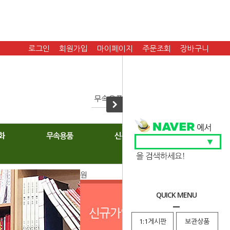
로그인
회원가입
마이페이지
주문조회
장바구니
화
무속용품
신복
원
QUICK MENU
1:1게시판
보관상품