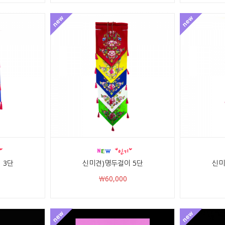
 3단
신미견)명두걸이 5단
신미
￦60,000