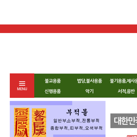
불교용품
법당,불사용품
불기용품,제사
MENU
신행용품
악기
서적,음반