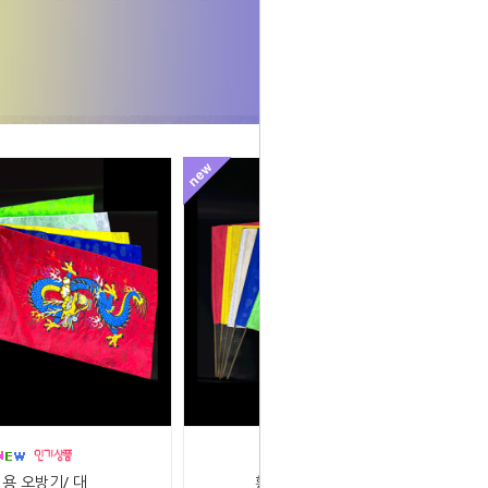
용 오방기/ 대
황호랑이 오방기/ 대