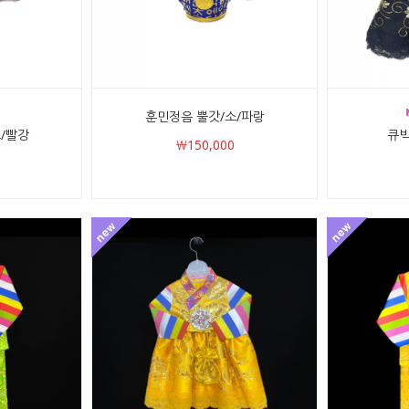
훈민정음 뿔갓/소/파랑
/빨강
큐빅
￦150,000