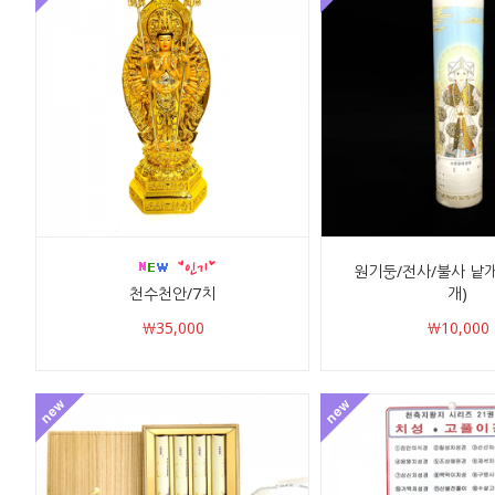
원기둥/전사/불사 낱개
천수천안/7치
개)
￦35,000
￦10,000