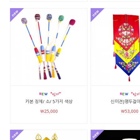
카본 징채/ 소/ 5가지 색상
신미견)명두걸이
￦25,000
￦53,000