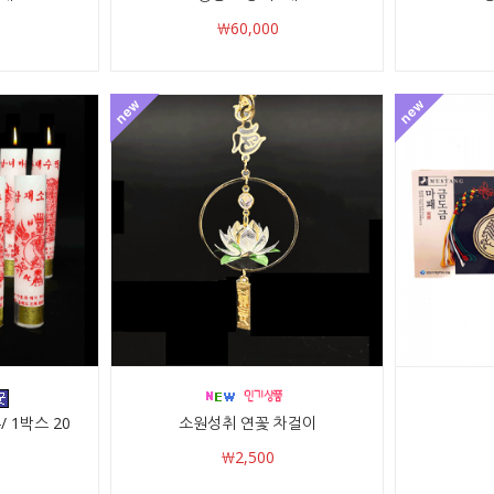
￦60,000
 1박스 20
소원성취 연꽃 차걸이
￦2,500