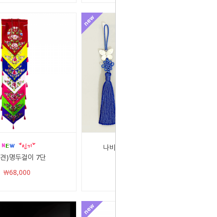
나비 노리개/파랑,빨강,흰색
견)명두걸이 7단
￦5,000
￦68,000