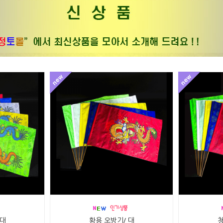
 대
황용 오방기/ 대
청