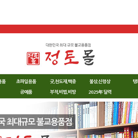
용품
초파일용품
굿,천도재,백중
불상,신령상
탱
공예품
부적,비법,비방
2025年 달력