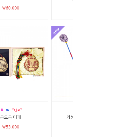
￦60,000
￦60,000
금도금 마패
카본 징채/ 대/ 5가지 색상
￦53,000
￦25,000