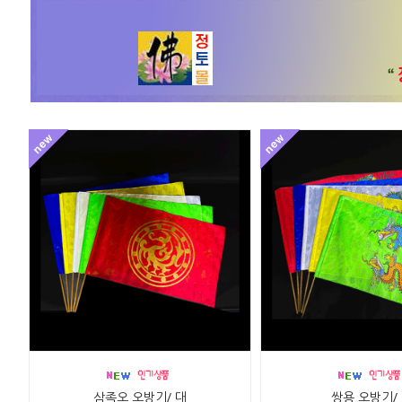
삼족오 오방기/ 대
쌍용 오방기/