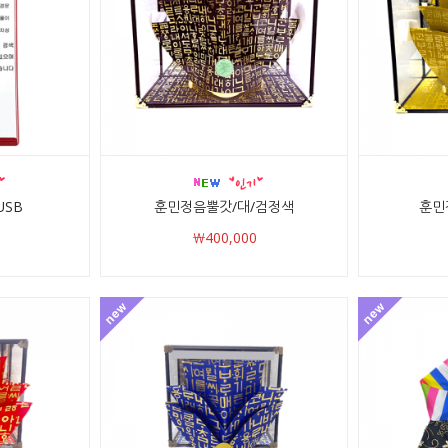
USB
훈민정음뿔갓/대/검정색
훈민
￦400,000