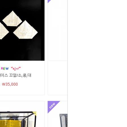
이스 꼬깔/소,중,대
육환장/다릅나무
￦35,000
￦600,000