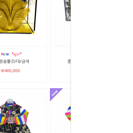
정음뿔갓/대/금색
훈민정음 뿔갓/소/검정
￦400,000
￦150,000