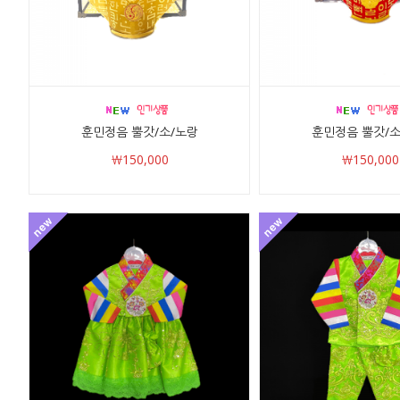
훈민정음 뿔갓/소/노랑
훈민정음 뿔갓/소
￦150,000
￦150,000