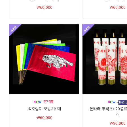
￦60,000
￦60,000
백호랑이 오방기/ 대
돈타래 부적초/ 20종류/
개
￦60,000
￦90,000