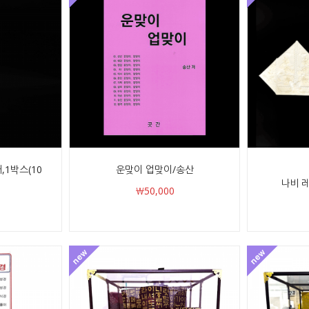
,1박스(10
운맞이 업맞이/송산
나비 레
￦50,000