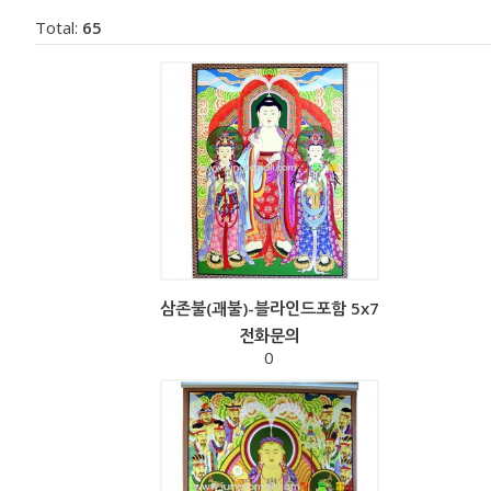
Total:
65
삼존불(괘불)-블라인드포함 5x7
전화문의
0