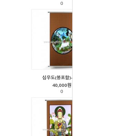
0
심우도(봉포함)-족자
40,000원
0