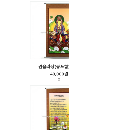
관음좌상(봉포함)-족자
40,000원
0