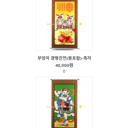
부엉이 광명진언(봉포함)-족자
40,000원
0