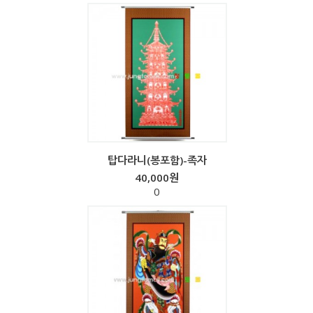
탑다라니(봉포함)-족자
40,000원
0