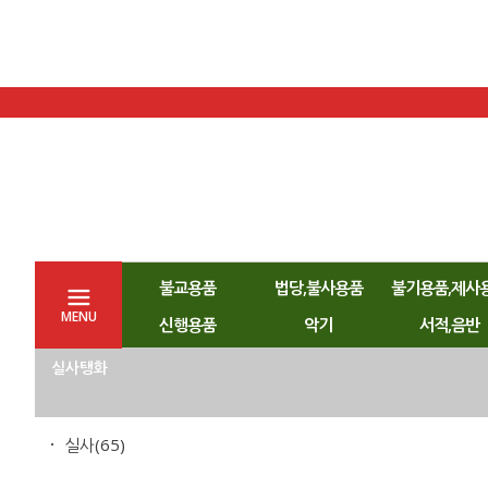
불교용품
법당,불사용품
불기용품,제사
MENU
신행용품
악기
서적,음반
실사탱화
실사
(65)