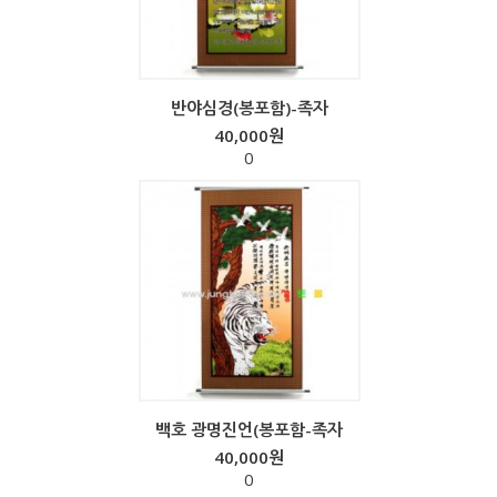
반야심경(봉포함)-족자
40,000원
0
백호 광명진언(봉포함-족자
40,000원
0