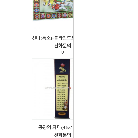
선녀(퉁소)-블라인드포함 6x4자
전화문의
0
공양의 의미(45x180cm)
전화문의