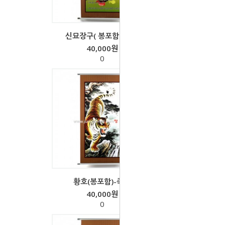
신묘장구( 봉포함)-족자
40,000원
0
황호(봉포함)-족자
40,000원
0