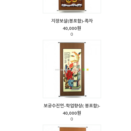
지장보살(봉포함)-족자
40,000원
0
보궁수진언-학업향상( 봉포함)-
40,000원
0