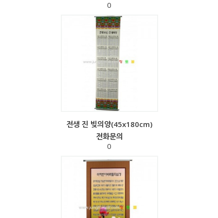
0
전생 진 빚의양(45x180cm)
전화문의
0