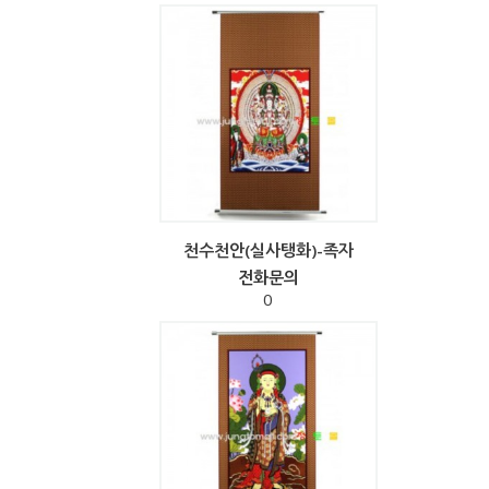
천수천안(실사탱화)-족자
전화문의
0