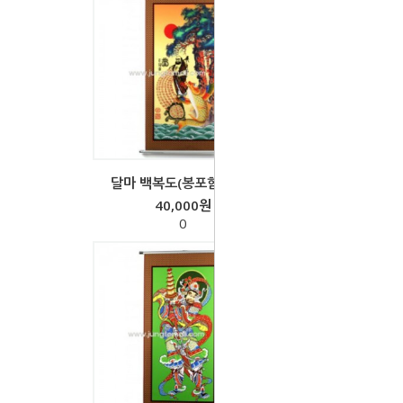
달마 백복도(봉포함)-족자
40,000원
0