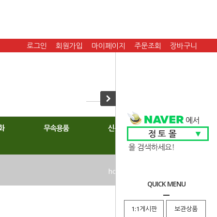
로그인
회원가입
마이페이지
주문조회
장바구니
화
무속용품
신복
home
>
탱화
>
실사탱화
QUICK MENU
1:1게시판
보관상품