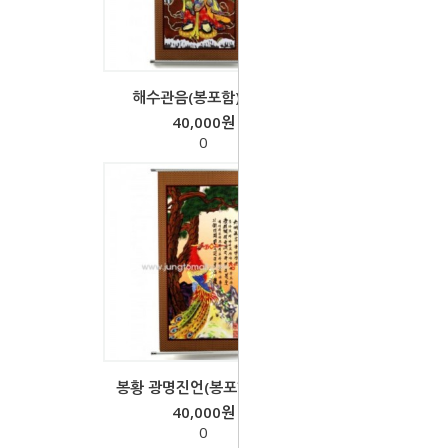
해수관음(봉포함)-족자
40,000원
0
봉황 광명진언(봉포함)-족자
40,000원
0