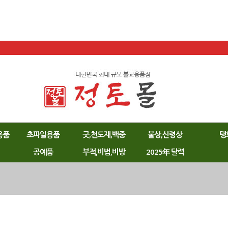
용품
초파일용품
굿,천도재,백중
불상,신령상
탱
공예품
부적,비법,비방
2025年 달력